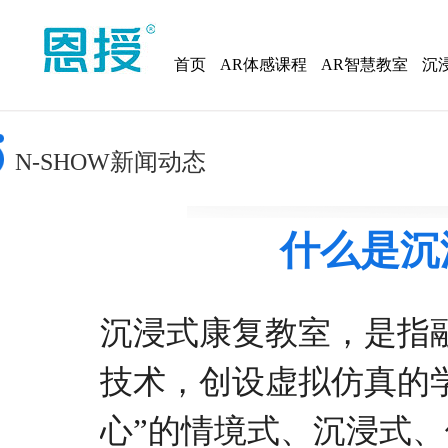
首页
AR体感课程
AR智慧教室
沉
N-SHOW新闻动态
什么是沉
沉浸式
康复
教室
，
是指
技术，
创设虚拟仿真的
心”的情
境
式、沉浸式、