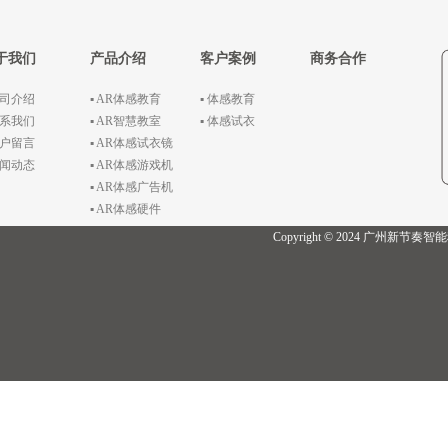
于我们
产品介绍
客户案例
商务合作
公司介绍
▪ AR体感教育
▪ 体感教育
联系我们
▪ AR智慧教室
▪ 体感试衣
客户留言
▪ AR体感试衣镜
新闻动态
▪ AR体感游戏机
▪ AR体感广告机
▪ AR体感硬件
Copyright © 2024 广州