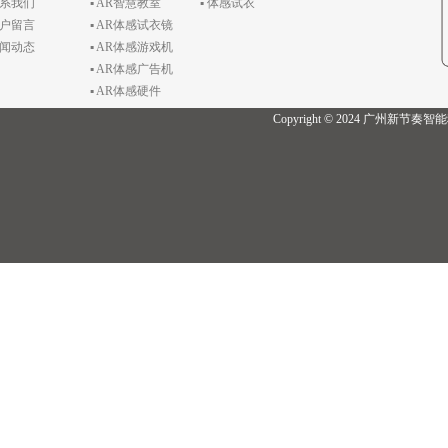
联系我们
▪ AR智慧教室
▪ 体感试衣
客户留言
▪ AR体感试衣镜
新闻动态
▪ AR体感游戏机
▪ AR体感广告机
▪ AR体感硬件
Copyright © 2024 广州