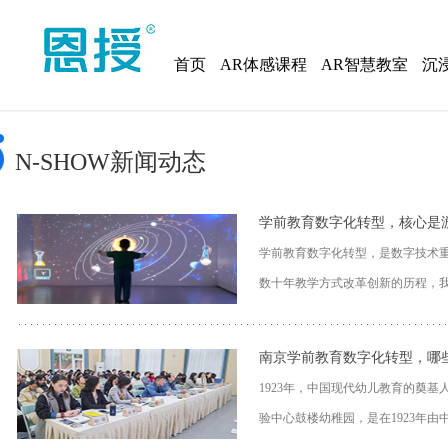
首页
AR体感课程
AR智慧教室
沉
N-SHOW新闻动态
学前教育数字化转型，核心是
学前教育数字化转型，是数字技术
数十年教学方式改革创新的历程，我
南京学前教育数字化转型，哪
1923年，中国现代幼儿教育的奠
验中心鼓楼幼稚园，是在1923年由