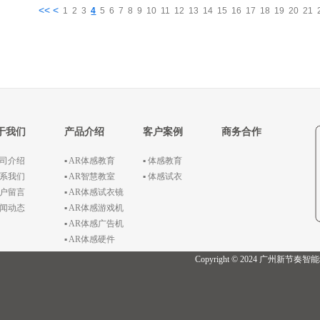
<< <
1
2
3
4
5
6
7
8
9
10
11
12
13
14
15
16
17
18
19
20
21
于我们
产品介绍
客户案例
商务合作
公司介绍
▪ AR体感教育
▪ 体感教育
联系我们
▪ AR智慧教室
▪ 体感试衣
客户留言
▪ AR体感试衣镜
新闻动态
▪ AR体感游戏机
▪ AR体感广告机
▪ AR体感硬件
Copyright © 2024 广州