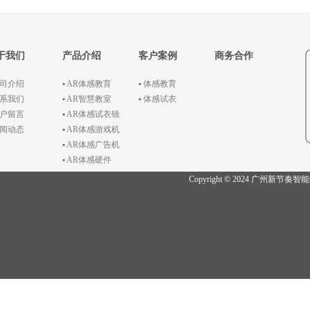
于我们
产品介绍
客户案例
商务合作
公司介绍
▪ AR体感教育
▪ 体感教育
联系我们
▪ AR智慧教室
▪ 体感试衣
客户留言
▪ AR体感试衣镜
新闻动态
▪ AR体感游戏机
▪ AR体感广告机
▪ AR体感硬件
Copyright © 2024 广州