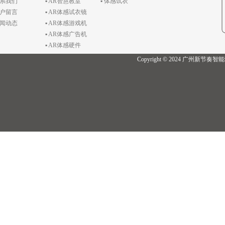
联系我们
▪ AR智慧教室
▪ 体感试衣
客户留言
▪ AR体感试衣镜
新闻动态
▪ AR体感游戏机
▪ AR体感广告机
▪ AR体感硬件
Copyright © 2024 广州