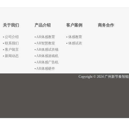
关于我们
产品介绍
客户案例
商务合作
▪ 公司介绍
▪ AR体感教育
▪ 体感教育
▪ 联系我们
▪ AR智慧教室
▪ 体感试衣
▪ 客户留言
▪ AR体感试衣镜
▪ 新闻动态
▪ AR体感游戏机
▪ AR体感广告机
▪ AR体感硬件
Copyright © 2024 广州