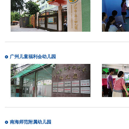
广州儿童福利会幼儿园
南海师范附属幼儿园